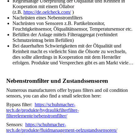
Regelmäßige Überprüfung der Ölqualität und Reinheit in
Kooperation mit einem Öllabor
(z.B.
https://de.oelcheck.com/
)
Nachrüsten eines Nebenstromfilters
Nachrüsten von Sensoren z.B. Partikelmonitor,
Feuchtigkeitssensor, Ölqualitätssensor, Temperatursensor etc.
Befüllen der Anlage mittels Filteraggregat (verhindert
Schmutzeintrag beim Befüllen)
Bei dauerhaften Schwierigkeiten mit der Ölqualität und
Reinheit macht es vielleicht Sinn die Ölsorte zu wechseln,
dies sollte allerdings in Kooperation mit dem Hersteller
erfolgen. Produkte und Versprechen gibt es am Markt viele…
Nebenstromfilter und Zustandssensoren
Numerous manufacturers offer bypass filters and oil condition
sensors, you can also find a small selection here:
Bypass filter:
https://schuhmacher-
tech.de/produkte/hydraulikfilterfilter-
filterelemente/nebenstromfilter/
Sensors:
https://schuhmacher-
tech.de/produkte/fluidmanagement-oelzustandssensoren/