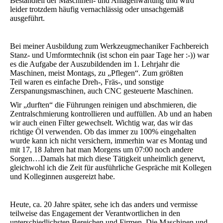
Bestandteil der Maschinen- und Anlagenwartung und wird
leider trotzdem häufig vernachlässig oder unsachgemäß
ausgeführt.
Bei meiner Ausbildung zum Werkzeugmechaniker Fachbereich
Stanz- und Umformtechnik (ist schon ein paar Tage her :-)) war
es die Aufgabe der Auszubildenden im 1. Lehrjahr die
Maschinen, meist Montags, zu „Pflegen“. Zum größten
Teil waren es einfache Dreh-, Fräs-, und sonstige
Zerspanungsmaschinen, auch CNC gesteuerte Maschinen.
Wir „durften“ die Führungen reinigen und abschmieren, die
Zentralschmierung kontrollieren und auffüllen. Ab und an haben
wir auch einen Filter gewechselt. Wichtig war, das wir das
richtige Öl verwenden. Ob das immer zu 100% eingehalten
wurde kann ich nicht versichern, immerhin war es Montag und
mit 17, 18 Jahren hat man Morgens um 07:00 noch andere
Sorgen…Damals hat mich diese Tätigkeit unheimlich genervt,
gleichwohl ich die Zeit für ausführliche Gespräche mit Kollegen
und Kolleginnen ausgereizt habe.
Heute, ca. 20 Jahre später, sehe ich das anders und vermisse
teilweise das Engagement der Verantwortlichen in den
unterschiedlichsten Bereichen und Firmen. Die Maschinen und