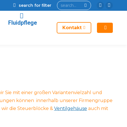
Search:
search for filter
en
YouTub
page
page
Fluidpflege
opens
opens
Kontakt
in
in
new
new
window
window
r Sie mit einer großen Variantenvielzahl und
igungen können innerhalb unserer Firmengruppe
 wir die Steuerblöcke &
Ventilgehäuse
auch mit