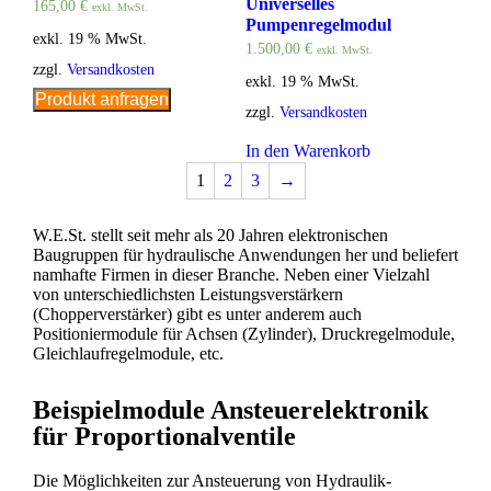
Universelles
165,00
€
exkl. MwSt.
Pumpenregelmodul
exkl. 19 % MwSt.
1.500,00
€
exkl. MwSt.
zzgl.
Versandkosten
exkl. 19 % MwSt.
Produkt anfragen
zzgl.
Versandkosten
In den Warenkorb
1
2
3
→
W.E.St. stellt seit mehr als 20 Jahren elektronischen
Baugruppen für hydraulische Anwendungen her und beliefert
namhafte Firmen in dieser Branche. Neben einer Vielzahl
von unterschiedlichsten Leistungsverstärkern
(Chopperverstärker) gibt es unter anderem auch
Positioniermodule für Achsen (Zylinder), Druckregelmodule,
Gleichlaufregelmodule, etc.
Beispielmodule Ansteuerelektronik
für Proportionalventile
Die Möglichkeiten zur Ansteuerung von Hydraulik-