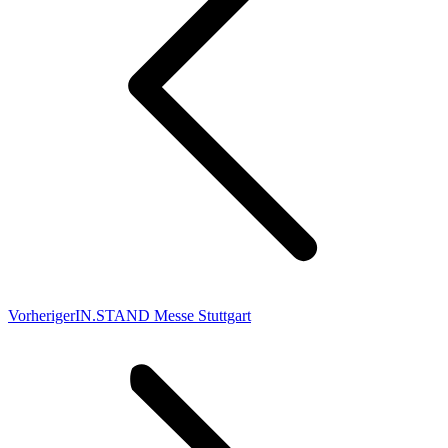
Previous
Vorheriger
IN.STAND Messe Stuttgart
post: