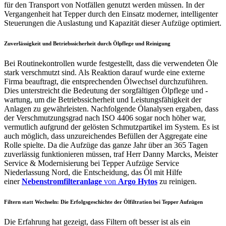
für den Transport von Notfällen genutzt werden müssen. In der
Vergangenheit hat Tepper durch den Einsatz moderner, intelligenter
Steuerungen die Auslastung und Kapazität dieser Aufzüge optimiert.
Zuverlässigkeit und Betriebssicherheit durch Ölpflege und Reinigung
Bei Routinekontrollen wurde festgestellt, dass die verwendeten Öle
stark verschmutzt sind. Als Reaktion darauf wurde eine externe
Firma beauftragt, die entsprechenden Ölwechsel durchzuführen.
Dies unterstreicht die Bedeutung der sorgfältigen Ölpflege und -
wartung, um die Betriebssicherheit und Leistungsfähigkeit der
Anlagen zu gewährleisten. Nachfolgende Ölanalysen ergaben, dass
der Verschmutzungsgrad nach ISO 4406 sogar noch höher war,
vermutlich aufgrund der gelösten Schmutzpartikel im System. Es ist
auch möglich, dass unzureichendes Befüllen der Aggregate eine
Rolle spielte. Da die Aufzüge das ganze Jahr über an 365 Tagen
zuverlässig funktionieren müssen, traf Herr Danny Marcks, Meister
Service & Modernisierung bei Tepper Aufzüge Service
Niederlassung Nord, die Entscheidung, das Öl mit Hilfe
einer
Nebenstromfilteranlage
von
Argo Hytos
zu reinigen.
Filtern statt Wechseln: Die Erfolgsgeschichte der Ölfiltration bei Tepper Aufzügen
Die Erfahrung hat gezeigt, dass Filtern oft besser ist als ein