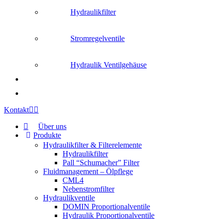
Hydraulikfilter
Stromregelventile
Hydraulik Ventilgehäuse
Kontakt
Über uns
Produkte
Hydraulikfilter & Filterelemente
Hydraulikfilter
Pall “Schumacher” Filter
Fluidmanagement – Ölpflege
CML4
Nebenstromfilter
Hydraulikventile
DOMIN Proportionalventile
Hydraulik Proportionalventile