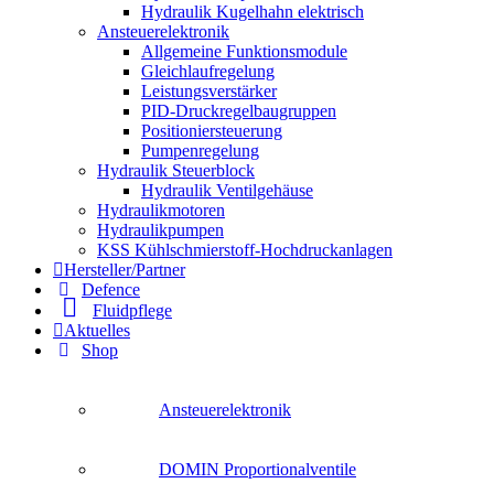
Hydraulik Kugelhahn elektrisch
Ansteuerelektronik
Allgemeine Funktionsmodule
Gleichlaufregelung
Leistungsverstärker
PID-Druckregelbaugruppen
Positioniersteuerung
Pumpenregelung
Hydraulik Steuerblock
Hydraulik Ventilgehäuse
Hydraulikmotoren
Hydraulikpumpen
KSS Kühlschmierstoff-Hochdruckanlagen
Hersteller/Partner
Defence
Fluidpflege
Aktuelles
Shop
Ansteuerelektronik
DOMIN Proportionalventile