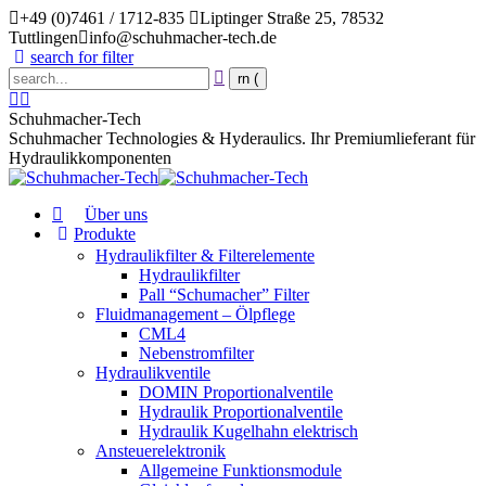
Skip
+49 (0)7461 / 1712-835
Liptinger Straße 25, 78532
to
Tuttlingen
info@schuhmacher-tech.de
content
search for filter
Search:
en
YouTube
page
page
Schuhmacher-Tech
opens
opens
Schuhmacher Technologies & Hyderaulics. Ihr Premiumlieferant für
in
in
Hydraulikkomponenten
new
new
window
window
Über uns
Produkte
Hydraulikfilter & Filterelemente
Hydraulikfilter
Pall “Schumacher” Filter
Fluidmanagement – Ölpflege
CML4
Nebenstromfilter
Hydraulikventile
DOMIN Proportionalventile
Hydraulik Proportionalventile
Hydraulik Kugelhahn elektrisch
Ansteuerelektronik
Allgemeine Funktionsmodule