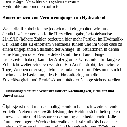
übermäßiger Verschleiß an systemrelevanten
Hydraulikkomponenten auftreten.
Konsequenzen von Verunreinigungen im Hydrauliköl
Wenn die Reinheitsklasse jedoch nicht eingehalten wird und
deutlich schlechter ist als die Herstellerangabe, beispielsweise
21/19/16 (höhere Zahlen bedeuten hier mehr Partikel im Hydraulik-
Öl), kann dies zu erhöhtem Verschleiß führen und im worst case zu
einem ungeplanten Stillstand der Anlage. In Situationen in denen
teure Pumpen oder Ventile defekt sind, die oft auch lange
Lieferzeiten haben, kann der Aufzug unter Umständen für längere
Zeit nicht weiterbetrieben werden. Ein Ausfall droht, der mehrere
Tage, Wochen oder sogar Monate andauern kann. Dies unterstreicht
nochmals die Bedeutung des Fluidmonitoring, um die
Zuverlässigkeit und Betriebskontinuität der Anlage sicherzustellen.
Fluidmanagement mit Nebenstromfilter: Nachhaltigkeit, Effizienz und
Umweltschutz
Ölpflege ist nicht nur nachhaltig, sondern hat auch weitreichende
Vorteile. Neben der Gewährleistung der Betriebssicherheit spielen
Umweltschutz und Ressourcenschonung eine bedeutende Rolle.
Durch verlängerte Wechselintervalle des Hydrauliköls lassen sich
nicht nur Kosten einsparen und die Umwelt schonen. Effektive