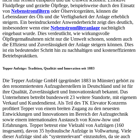
Fluidpflege und gezielte Ölpflege, beispielsweise durch den Einsatz
von
Nebenstromfiltern
oder Ölservicegeräten, können die
Lebensdauer des Öls und die Verfügbarkeit der Anlage erheblich
steigern. Ein beeindruckender Anwenderbericht zeigt dies deutlich,
insbesondere wenn eine
Nebenstromfilteranlage
nachträglich
eingebaut wurde. Dies verdeutlicht, wie wirkungsvolle
Ölpflegemaßnahmen nicht nur die Umwelt schonen, sondern auch
die Effizienz und Zuverlässigkeit der Anlage steigern können. Dies
ist ein bedeutender Schritt hin zu nachhaltigen und kosteneffizienten
Betriebspraktiken.
Tepper Aufzüge: Tradition, Qualität und Innovation seit 1883
Die Tepper Aufzüge GmbH (gegründet 1883 in Münster) gehört zu
den renommiertesten Aufzugsherstellern in Deutschland und ist für
ihre Qualität, Zuverlässigkeit und Innovationskraft bekannt. Das
Unternehmen betreibt bundesweit 23 weitere Standorte, mit eigenem
Verkauf und Kundendienst. Als Teil des TK Elevator Konzerns
profitiert Tepper von einem breiten Zugang zu den neuesten
Entwicklungen und Innovationen im Bereich der Aufzugtechnik
sowie einem internationalen Austausch von Know-how und
Erfahrungen. Tepper betreut eine Vielzahl von Aufzügen (160
insgesamt), davon 35 hydraulische Aufzüge in Vollwartung. Viele
dieser Aufzüge sind als “systemrelevant” einzustufen, da sie auch