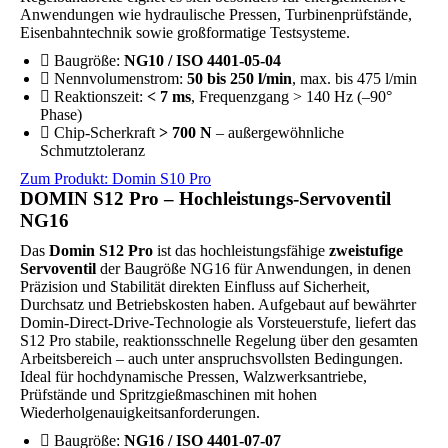
Anwendungen wie hydraulische Pressen, Turbinenprüfstände,
Eisenbahntechnik sowie großformatige Testsysteme.
Baugröße:
NG10 / ISO 4401-05-04
Nennvolumenstrom:
50 bis 250 l/min
, max. bis 475 l/min
Reaktionszeit:
< 7 ms
, Frequenzgang > 140 Hz (–90°
Phase)
Chip-Scherkraft
> 700 N
– außergewöhnliche
Schmutztoleranz
Zum Produkt: Domin S10 Pro
DOMIN S12 Pro – Hochleistungs-Servoventil
NG16
Das
Domin S12 Pro
ist das hochleistungsfähige
zweistufige
Servoventil
der Baugröße NG16 für Anwendungen, in denen
Präzision und Stabilität direkten Einfluss auf Sicherheit,
Durchsatz und Betriebskosten haben. Aufgebaut auf bewährter
Domin-Direct-Drive-Technologie als Vorsteuerstufe, liefert das
S12 Pro stabile, reaktionsschnelle Regelung über den gesamten
Arbeitsbereich – auch unter anspruchsvollsten Bedingungen.
Ideal für hochdynamische Pressen, Walzwerksantriebe,
Prüfstände und Spritzgießmaschinen mit hohen
Wiederholgenauigkeitsanforderungen.
Baugröße:
NG16 / ISO 4401-07-07