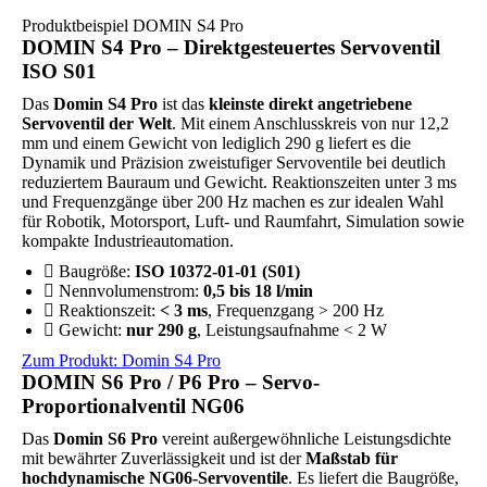
Produktbeispiel DOMIN S4 Pro
DOMIN S4 Pro – Direktgesteuertes Servoventil
ISO S01
Das
Domin S4 Pro
ist das
kleinste direkt angetriebene
Servoventil der Welt
. Mit einem Anschlusskreis von nur 12,2
mm und einem Gewicht von lediglich 290 g liefert es die
Dynamik und Präzision zweistufiger Servoventile bei deutlich
reduziertem Bauraum und Gewicht. Reaktionszeiten unter 3 ms
und Frequenzgänge über 200 Hz machen es zur idealen Wahl
für Robotik, Motorsport, Luft- und Raumfahrt, Simulation sowie
kompakte Industrieautomation.
Baugröße:
ISO 10372-01-01 (S01)
Nennvolumenstrom:
0,5 bis 18 l/min
Reaktionszeit:
< 3 ms
, Frequenzgang > 200 Hz
Gewicht:
nur 290 g
, Leistungsaufnahme < 2 W
Zum Produkt: Domin S4 Pro
DOMIN S6 Pro / P6 Pro – Servo-
Proportionalventil NG06
Das
Domin S6 Pro
vereint außergewöhnliche Leistungsdichte
mit bewährter Zuverlässigkeit und ist der
Maßstab für
hochdynamische NG06-Servoventile
. Es liefert die Baugröße,