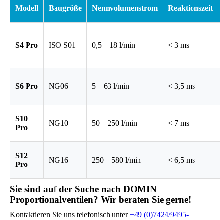
Modell
Baugröße
Nennvolumenstrom
Reaktionszeit
S4 Pro
ISO S01
0,5 – 18 l/min
< 3 ms
S6 Pro
NG06
5 – 63 l/min
< 3,5 ms
S10
NG10
50 – 250 l/min
< 7 ms
Pro
S12
NG16
250 – 580 l/min
< 6,5 ms
Pro
Sie sind auf der Suche nach DOMIN
Proportionalventilen? Wir beraten Sie gerne!
Kontaktieren Sie uns telefonisch unter
+49 (0)7424/9495-