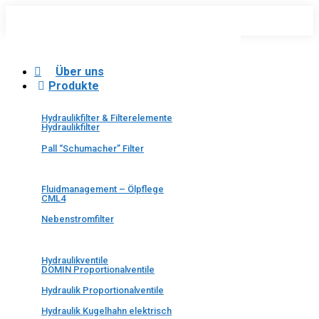
Über uns
Produkte
Hydraulikfilter & Filterelemente
Hydraulikfilter
Pall “Schumacher” Filter
Fluidmanagement – Ölpflege
CML4
Nebenstromfilter
Hydraulikventile
DOMIN Proportionalventile
Hydraulik Proportionalventile
Hydraulik Kugelhahn elektrisch