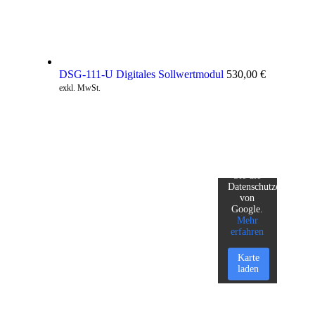
DSG-111-U Digitales Sollwertmodul
530,00
€
exkl. MwSt.
Mit dem
Laden
der Karte
akzeptieren
Sie die
Datenschutzerklärung
von
Google.
Mehr
erfahren
Karte
laden
Google
Maps