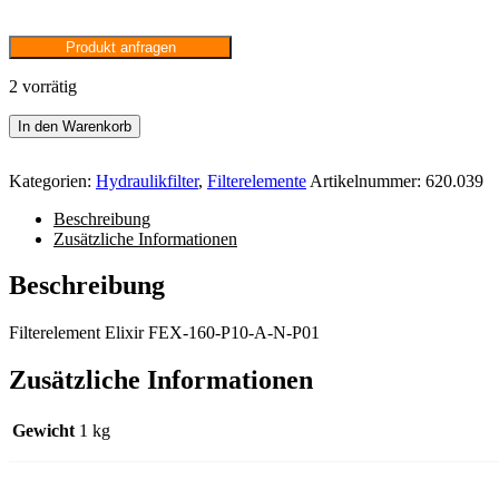
Produkt anfragen
2 vorrätig
Filterelement
In den Warenkorb
Elixir
FEX-
Kategorien:
Hydraulikfilter
,
Filterelemente
Artikelnummer:
620.039
160-
P10-
Beschreibung
A-
Zusätzliche Informationen
N-
P01
Beschreibung
Menge
Filterelement Elixir FEX-160-P10-A-N-P01
Zusätzliche Informationen
Gewicht
1 kg