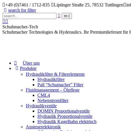
Skip
+49 (0)7461 / 1712-835
Liptinger Straße 25, 78532 Tuttlingen
in
to
search for filter
content
Search:
en
YouTube
page
page
Schuhmacher-Tech
opens
opens
Schuhmacher Technologies & Hyderaulics. Ihr Premiumlieferant für
in
in
new
new
window
window
Über uns
Produkte
Hydraulikfilter & Filterelemente
Hydraulikfilter
Pall “Schumacher” Filter
Fluidmanagement – Ölpflege
CML4
Nebenstromfilter
Hydraulikventile
DOMIN Proportionalventile
Hydraulik Proportionalventile
Hydraulik Kugelhahn elektrisch
Ansteuerelektronik