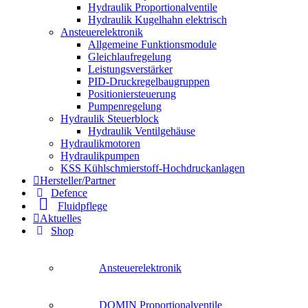
Hydraulik Proportionalventile
Hydraulik Kugelhahn elektrisch
Ansteuerelektronik
Allgemeine Funktionsmodule
Gleichlaufregelung
Leistungsverstärker
PID-Druckregelbaugruppen
Positioniersteuerung
Pumpenregelung
Hydraulik Steuerblock
Hydraulik Ventilgehäuse
Hydraulikmotoren
Hydraulikpumpen
KSS Kühlschmierstoff-Hochdruckanlagen
Hersteller/Partner
Defence
Fluidpflege
Aktuelles
Shop
Ansteuerelektronik
DOMIN Proportionalventile