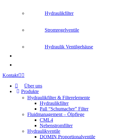
Hydraulikfilter
Stromregelventile
Hydraulik Ventilgehäuse
Kontakt
Über uns
Produkte
Hydraulikfilter & Filterelemente
Hydraulikfilter
Pall “Schumacher” Filter
Fluidmanagement – Ölpflege
CML4
Nebenstromfilter
Hydraulikventile
DOMIN Proportionalventile