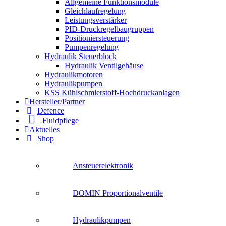
Allgemeine Funktionsmodule
Gleichlaufregelung
Leistungsverstärker
PID-Druckregelbaugruppen
Positioniersteuerung
Pumpenregelung
Hydraulik Steuerblock
Hydraulik Ventilgehäuse
Hydraulikmotoren
Hydraulikpumpen
KSS Kühlschmierstoff-Hochdruckanlagen
Hersteller/Partner
Defence
Fluidpflege
Aktuelles
Shop
Ansteuerelektronik
DOMIN Proportionalventile
Hydraulikpumpen