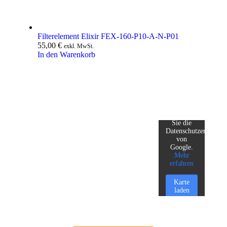
Filterelement Elixir FEX-160-P10-A-N-P01
55,00
€
exkl. MwSt.
In den Warenkorb
Mit dem
Laden der
Karte
akzeptieren
Sie die
Datenschutzerklärun
von
Google.
Mehr
erfahren
Karte
laden
Google
Maps immer
entsperren