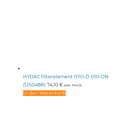
HYDAC Filterelement 0110-D-010-ON
(1250488)
74,10
€
exkl. MwSt.
In den Warenkorb