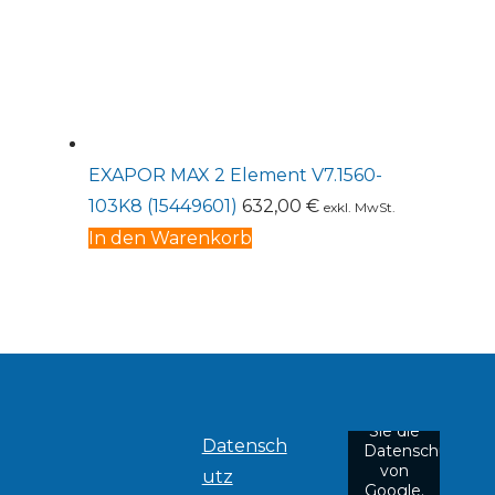
EXAPOR MAX 2 Element V7.1560-
103K8 (15449601)
632,00
€
exkl. MwSt.
In den Warenkorb
Mit
dem
Laden
der
Karte
akzeptieren
Sie die
Datensch
Datenschutzerkl
von
utz
Google.