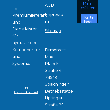
Mehr
AGB
erfahren
Ihr
Impressu
Premiumlieferant
Karte
m
laden
und
Dienstleister
Sitemap
für
Google
Maps
hydraulische
immer
Komponenten
entsperren
Firmensitz:
und
Max-
Systeme.
Planck-
Straße 4,
78549
Spaichingen
Ihr
Betriebsstätte:
Hydraulikpodcast
Liptinger
Straße 25,