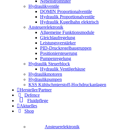
Nebenstromfilter
Hydraulikventile
DOMIN Proportionalventile
Hydraulik Proportionalventile
Hydraulik Kugelhahn elektrisch
Ansteuerelektronik
Allgemeine Funktionsmodule
Gleichlaufregelung
Leistungsverstärker
PID-Druckregelbaugruppen
Positioniersteuerung
Pumpenregelung
Hydraulik Steuerblock
Hydraulik Ventilgehäuse
Hydraulikmotoren
Hydraulikpumpen
KSS Kühlschmierstoff-Hochdruckanlagen
Hersteller/Partner
Defence
Fluidpflege
Aktuelles
Shop
Ansteuerelektronik