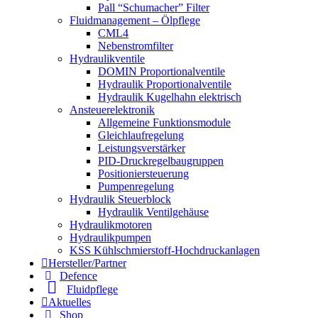
Pall “Schumacher” Filter
Fluidmanagement – Ölpflege
CML4
Nebenstromfilter
Hydraulikventile
DOMIN Proportionalventile
Hydraulik Proportionalventile
Hydraulik Kugelhahn elektrisch
Ansteuerelektronik
Allgemeine Funktionsmodule
Gleichlaufregelung
Leistungsverstärker
PID-Druckregelbaugruppen
Positioniersteuerung
Pumpenregelung
Hydraulik Steuerblock
Hydraulik Ventilgehäuse
Hydraulikmotoren
Hydraulikpumpen
KSS Kühlschmierstoff-Hochdruckanlagen
Hersteller/Partner
Defence
Fluidpflege
Aktuelles
Shop