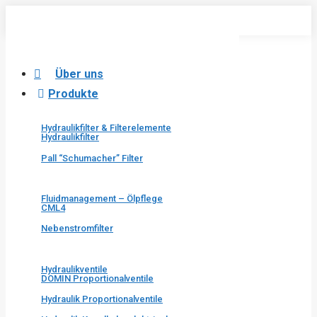
Skip
to
content
Über uns
Produkte
Hydraulikfilter & Filterelemente
Hydraulikfilter
Pall “Schumacher” Filter
Fluidmanagement – Ölpflege
CML4
Nebenstromfilter
Hydraulikventile
DOMIN Proportionalventile
Hydraulik Proportionalventile