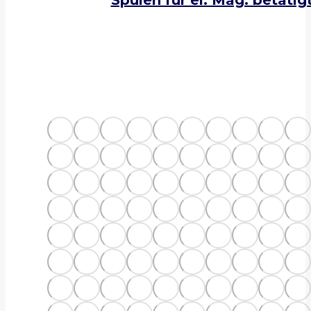
Spulen für el. Mag. betäti