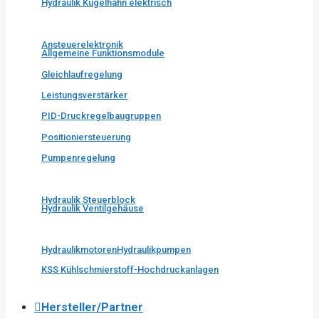
Hydraulik Kugelhahn elektrisch
Ansteuerelektronik
Allgemeine Funktionsmodule
Gleichlaufregelung
Leistungsverstärker
PID-Druckregelbaugruppen
Positioniersteuerung
Pumpenregelung
Hydraulik Steuerblock
Hydraulik Ventilgehäuse
Hydraulikmotoren
Hydraulikpumpen
KSS Kühlschmierstoff-Hochdruckanlagen
Hersteller/Partner