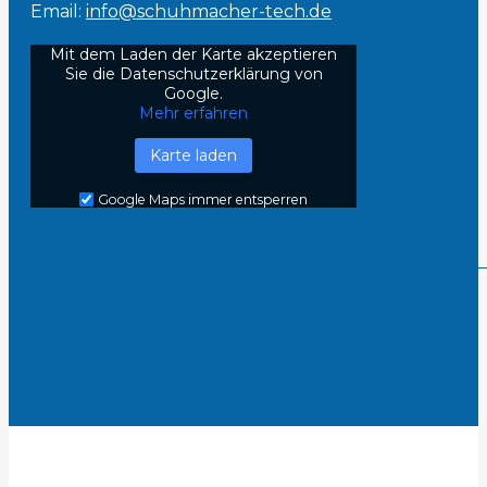
Email:
info@schuhmacher-tech.de
Mit dem Laden der Karte akzeptieren
Sie die Datenschutzerklärung von
Google.
Mehr erfahren
Karte laden
Google Maps immer entsperren
t