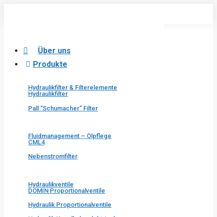
Skip
to
content
Über uns
Produkte
Hydraulikfilter & Filterelemente
Hydraulikfilter
Pall “Schumacher” Filter
Fluidmanagement – Ölpflege
CML4
Nebenstromfilter
Hydraulikventile
DOMIN Proportionalventile
Hydraulik Proportionalventile