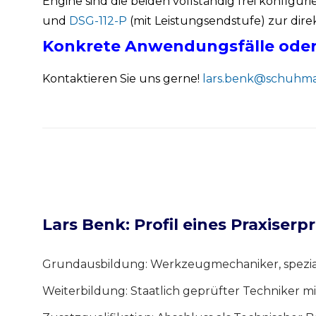
Engine sind die beiden vollständig frei konfigu
und
DSG-112-P
(mit Leistungsendstufe) zur dir
Konkrete Anwendungsfälle oder
Kontaktieren Sie uns gerne!
lars.benk@schuhma
Lars Benk: Profil eines Praxiser
Grundausbildung: Werkzeugmechaniker, spezial
Weiterbildung: Staatlich geprüfter Techniker 