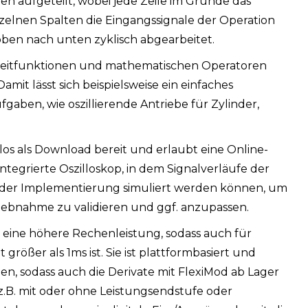
lten aufgeteilt, wobei jede Zeile im Grunde das
nzelnen Spalten die Eingangssignale der Operation
oben nach unten zyklisch abgearbeitet.
 Zeitfunktionen und mathematischen Operatoren
it lässt sich beispielsweise ein einfaches
aben, wie oszillierende Antriebe für Zylinder,
os als Download bereit und erlaubt eine Online-
integrierte Oszilloskop, in dem Signalverläufe der
 der Implementierung simuliert werden können, um
iebnahme zu validieren und ggf. anzupassen.
 eine höhere Rechenleistung, sodass auch für
rößer als 1ms ist. Sie ist plattformbasiert und
, sodass auch die Derivate mit FlexiMod ab Lager
.B. mit oder ohne Leistungsendstufe oder