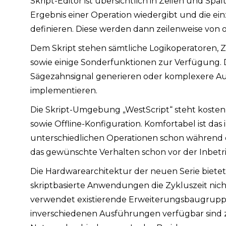
Skript-Editor ist übersichtlich in Zeilen und Spa
Ergebnis einer Operation wiedergibt und die ei
definieren. Diese werden dann zeilenweise von 
Dem Skript stehen sämtliche Logikoperatoren,
sowie einige Sonderfunktionen zur Verfügung. Dam
Sägezahnsignal generieren oder komplexere Aufg
implementieren.
Die Skript-Umgebung „WestScript“ steht kostenl
sowie Offline-Konfiguration. Komfortabel ist das 
unterschiedlichen Operationen schon während
das gewünschte Verhalten schon vor der Inbetr
Die Hardwarearchitektur der neuen Serie bietet
skriptbasierte Anwendungen die Zykluszeit nicht g
verwendet existierende Erweiterungsbaugruppen
inverschiedenen Ausführungen verfügbar sind z