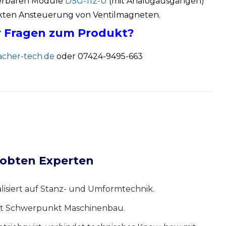
rierbaren Module
DSG-112-U
(mit Analogausgängen)
ekten Ansteuerung von Ventilmagneten.
 Fragen zum Produkt?
cher-tech.de
oder 07424-9495-663
probten Experten
isiert auf Stanz- und Umformtechnik.
mit Schwerpunkt Maschinenbau.