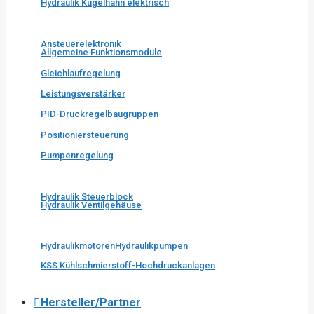
Hydraulik Kugelhahn elektrisch
Ansteuerelektronik
Allgemeine Funktionsmodule
Gleichlaufregelung
Leistungsverstärker
PID-Druckregelbaugruppen
Positioniersteuerung
Pumpenregelung
Hydraulik Steuerblock
Hydraulik Ventilgehäuse
Hydraulikmotoren
Hydraulikpumpen
KSS Kühlschmierstoff-Hochdruckanlagen
Hersteller/Partner