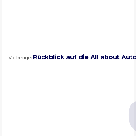
Previous
Rückblick auf die All about Aut
Vorheriger
post: