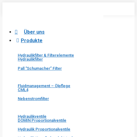
Skip
to
content
Über uns
Produkte
Hydraulikfilter & Filterelemente
Hydraulikfilter
Pall “Schumacher” Filter
Fluidmanagement – Ölpflege
CML4
Nebenstromfilter
Hydraulikventile
DOMIN Proportionalventile
Hydraulik Proportionalventile