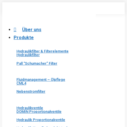
Über uns
Produkte
Hydraulikfilter & Filterelemente
Hydraulikfilter
Pall “Schumacher” Filter
Fluidmanagement – Ölpflege
CML4
Nebenstromfilter
Hydraulikventile
DOMIN Proportionalventile
Hydraulik Proportionalventile