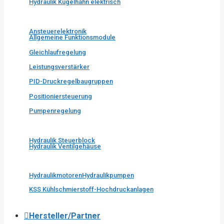
Hydraulik Kugelhahn elektrisch
Ansteuerelektronik
Allgemeine Funktionsmodule
Gleichlaufregelung
Leistungsverstärker
PID-Druckregelbaugruppen
Positioniersteuerung
Pumpenregelung
Hydraulik Steuerblock
Hydraulik Ventilgehäuse
Hydraulikmotoren
Hydraulikpumpen
KSS Kühlschmierstoff-Hochdruckanlagen
Hersteller/Partner