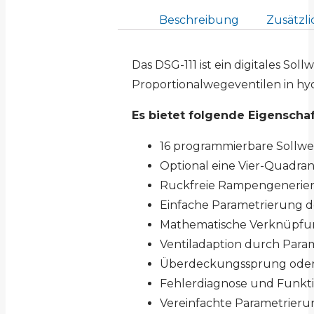
Beschreibung
Zusätzli
Das DSG-111 ist ein digitales So
Proportionalwegeventilen in h
Es bietet folgende Eigenscha
16 programmierbare Sollw
Optional eine Vier-Quadra
Ruckfreie Rampengenerieru
Einfache Parametrierung d
Mathematische Verknüpfung 
Ventiladaption durch Param
Überdeckungssprung oder g
Fehlerdiagnose und Funkt
Vereinfachte Parametrieru